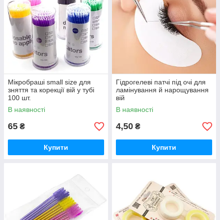
Мікробраші small size для
Гідрогелеві патчі під очі для
зняття та корекції вій у тубі
ламінування й нарощування
100 шт.
вій
В наявності
В наявності
65
4,50
₴
₴
Купити
Купити