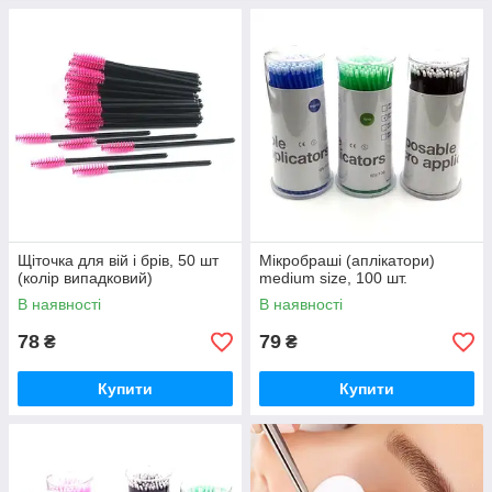
Щіточка для вій і брів, 50 шт
Мікробраші (аплікатори)
(колір випадковий)
medium size, 100 шт.
В наявності
В наявності
78
79
₴
₴
Купити
Купити