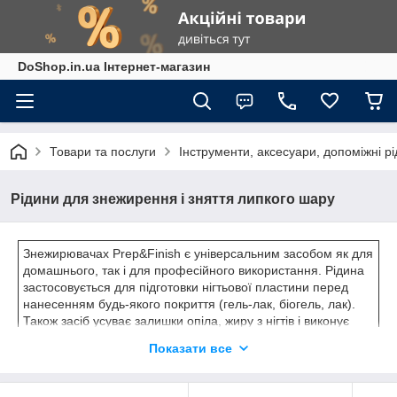
DoShop.in.ua Інтернет-магазин
Товари та послуги
Інструменти, аксесуари, допоміжні р
Рідини для знежирення і зняття липкого шару
Знежирювачах Prep&Finish є універсальним засобом як для
домашнього, так і для професійного використання. Рідина
застосовується для підготовки нігтьової пластини перед
нанесенням будь-якого покриття (гель-лак, біогель, лак).
Також засіб усуває залишки опіла, жиру з нігтів і виконує
властивості дегідратору, прибираючи зайву вологу з
Показати все
поверхні нігтьової пластини. Велика економічна упаковка -
чудовий спосіб оптимізувати витрати на витратні матеріали.