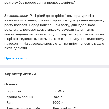
розігріву без переривання процесу депіляції.
Застосування:
Розігрітий до потрібної температури віск
наносять шпателем, тонким шаром, без урахування напрямку
росту волосся. Перед нанесенням воску, для ідеального
результату, рекомендуємо використовувати тальк, таким
чином видаляючи зайву вологу з поверхні шкіри. Застиглий на
шкірі віск видаляють різким ривком в напрямку, протилежному
нанесення. На завершальному етапі на шкіру наносять масло
після депіляції.
Приховати
Характеристики
Основні
Виробник
ItalWax
Країна виробник
Італія
Вага
1000 г
Застосування засобу
Для депіляції