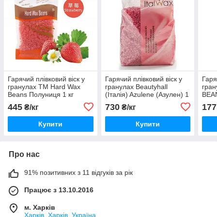
Гарячий плівковий віск у
Гарячий плівковий віск у
Гаря
гранулах ТМ Hard Wax
гранулах Beautyhall
гра
Beans Полуниця 1 кг
(Італія) Azulene (Азулен) 1
BEAN
кг
445
730
177
₴/кг
₴/кг
Купити
Купити
Про нас
91% позитивних з 11 відгуків за рік
Працює з 13.10.2016
м. Харків
Харків, Харків, Україна