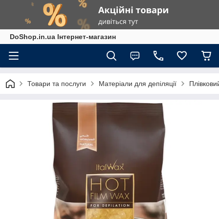
DoShop.in.ua Інтернет-магазин
Товари та послуги
Матеріали для депіляції
Плівковий