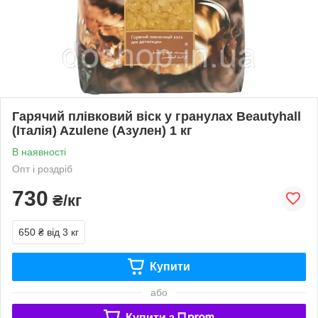
Гарячий плівковий віск у гранулах Beautyhall
(Італія) Azulene (Азулен) 1 кг
В наявності
Опт і роздріб
730
₴/кг
650 ₴
від 3 кг
Купити
або
Купити з