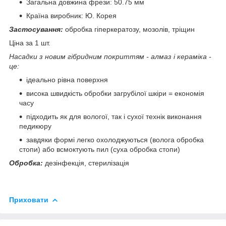
Загальна довжина фрези: 50.75 мм
Країна виробник: Ю. Корея
Застосування:
обробка гіперкератозу, мозолів, тріщин
Ціна за 1 шт.
Насадки з новим гібридним покриттям - алмаз і кераміка -
це:
ідеально рівна поверхня
висока швидкість обробки загрубілої шкіри = економія
часу
підходить як для вологої, так і сухої технік виконання
педикюру
завдяки формі легко охолоджуються (волога обробка
стопи) або всмоктують пил (суха обробка стопи)
Обробка:
дезінфекція, стерилізація
Приховати