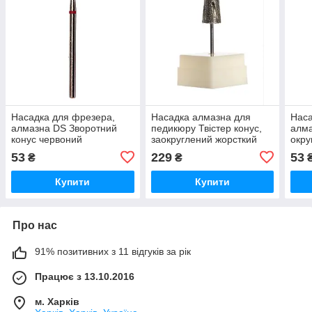
Насадка для фрезера,
Насадка алмазна для
Наса
алмазна DS Зворотний
педикюру Твістер конус,
алма
конус червоний
заокруглений жорсткий
окру
1.4 
53
229
53
₴
₴
Купити
Купити
Про нас
91% позитивних з 11 відгуків за рік
Працює з 13.10.2016
м. Харків