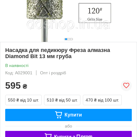
Насадка для педикюру Фреза алмазна
Diamond Bit 13 мм груба
В наявності
Код: A029001
Опт і роздріб
595
₴
550 ₴
від 10 шт.
510 ₴
від 50 шт.
470 ₴
від 100 шт.
Купити
або
Купити з