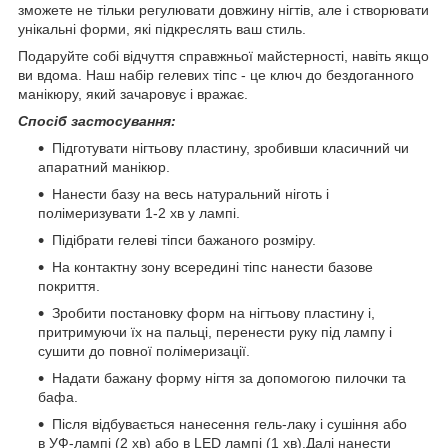
зможете не тільки регулювати довжину нігтів, але і створювати
унікальні форми, які підкреслять ваш стиль.
Подаруйте собі відчуття справжньої майстерності, навіть якщо
ви вдома. Наш набір гелевих тіпс - це ключ до бездоганного
манікюру, який зачаровує і вражає.
Спосіб застосування:
Підготувати нігтьову пластину, зробивши класичний чи
апаратний манікюр.
Нанести базу на весь натуральний ніготь і
полімеризувати 1-2 хв у лампі.
Підібрати гелеві тіпси бажаного розміру.
На контактну зону всередині тіпс нанести базове
покриття.
Зробити постановку форм на нігтьову пластину і,
притримуючи їх на пальці, перенести руку під лампу і
сушити до повної полімеризації.
Надати бажану форму нігтя за допомогою пилочки та
бафа.
Після відбувається нанесення гель-лаку і сушіння або
в УФ-лампі (2 хв) або в LED лампі (1 хв).Далі нанести